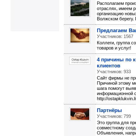
Располагаем прои
отраслях, имеем 
организацию новых
Волжском берегу.
Предлагаем Ва
Участников: 1567
Коллеги, группа 
товаров и услуг!
4 причины по 
клиентов
Участников: 933
Сайт фирмы не при
Причиной этому м
шага помогут выя
информационной с
http://ostapklukvin.
Партнёры
Участников: 799
Это группа для п
совместному созд
Объявления, напр