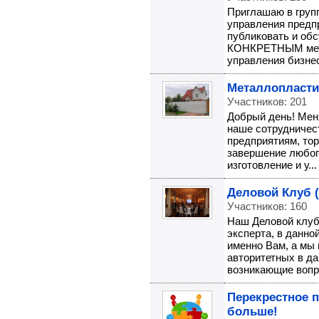
Приглашаю в груп
управления предп
публиковать и об
КОНКРЕТНЫМ мето
управления бизне
Металлопласт
Участников: 201
Добрый день! Мен
наше сотрудничест
предприятиям, то
завершение любог
изготовление и у...
Деловой Клуб (
Участников: 160
Наш Деловой клуб 
эксперта, в данно
именно Вам, а мы 
авторитетных в д
возникающие вопро
Перекрестное 
больше!