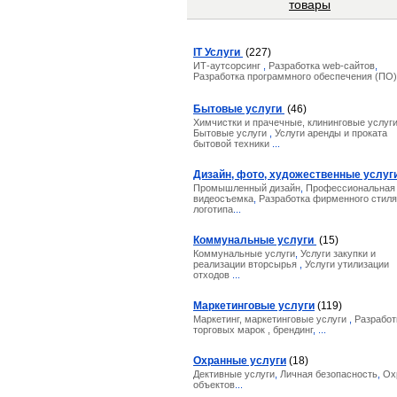
товары
IT Услуги
(227)
ИТ-аутсорсинг
,
Разработка web-сайтов
,
Разработка программного обеспечения (ПО
Бытовые услуги
(46)
Химчистки и прачечные, клининговые услуг
Бытовые услуги
,
Услуги аренды и проката
бытовой техники
...
Дизайн, фото, художественные услуг
Промышленный дизайн
,
Профессиональная 
видеосъемка
,
Разработка фирменного стиля
логотипа
...
Коммунальные услуги
(15)
Коммунальные услуги
,
Услуги закупки и
реализации вторсырья
,
Услуги утилизации
отходов
...
Маркетинговые услуги
(119)
Маркетинг, маркетинговые услуги
,
Разработ
торговых марок , брендинг
, ...
Охранные услуги
(18)
Дективные услуги
,
Личная безопасность
,
Ох
объектов
...