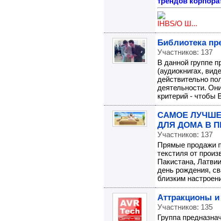
трендов корпора
IHBS/О Ш...
Библиотека пр
Участников: 137
В данной группе п
(аудиокнигах, вид
действительно по
деятельности. Он
критерий - чтобы В
САМОЕ ЛУЧШЕ
ДЛЯ ДОМА В П
Участников: 137
Прямые продажи п
текстиля от произ
Пакистана, Латвии
день рождения, св
близким настроение,
Аттракционы и
Участников: 135
Группа предназна