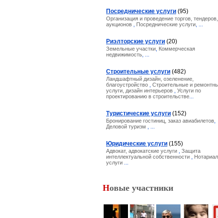
Посреднические услуги
(95)
Организация и проведение торгов, тендеров,
аукционов
,
Посреднические услуги
, ...
Риэлторские услуги
(20)
Земельные участки
,
Коммерческая
недвижимость
, ...
Строительные услуги
(482)
Ландшафтный дизайн, озеленение,
благоустройство
,
Строительные и ремонтн
услуги, дизайн интерьеров
,
Услуги по
проектированию в строительстве
...
Туристические услуги
(152)
Бронирование гостиниц, заказ авиабилетов
,
Деловой туризм
, ...
Юридические услуги
(155)
Адвокат, адвокатские услуги
,
Защита
интеллектуальной собственности
,
Нотариа
услуги
...
Н
овые участники