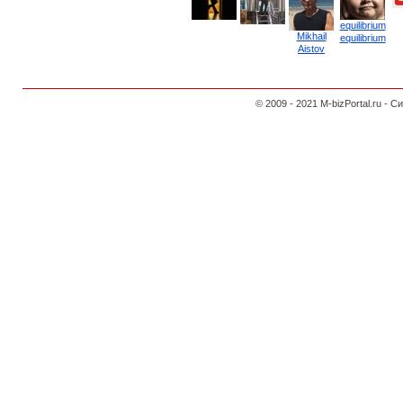
equilibrium
Mikhail
equilibrium
Aistov
© 2009 - 2021 M-bizPortal.ru 