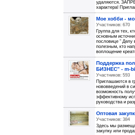
удаляются. ЗАП
характера! Пригла
Мое хобби - мо
Участников: 670
Группа для тех, к
основным источник
пословице " Делу 
полезным, кто нап
воплощение креати
Поддержка пол
БИЗНЕС" - m-bi
Участников: 593
Приглашаются в г
нововведений в сис
возможность полу
эффективному исп
руководства и раз
Оптовая закуп
Участников: 384
Здесь мы размеща
закупку или прод