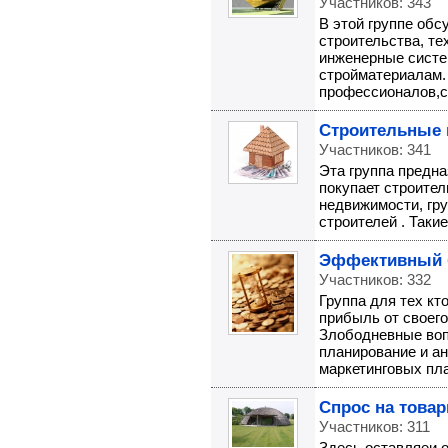
Участников: 343
В этой группе об
строительства, те
инженерные систем
стройматериалам. 
профессионалов,св
Строительные 
Участников: 341
Эта группа предна
покупает строите
недвижимости, гру
строителей . Таки
Эффективный 
Участников: 332
Группа для тех кт
прибыль от своего
Злободневные воп
планирование и ан
маркетинговых план
Спрос на товар
Участников: 311
Здесь оставляеи