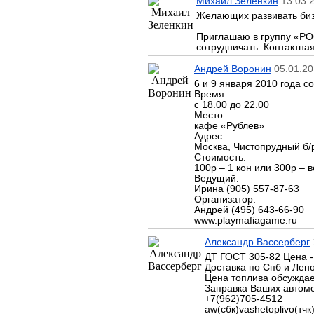
Михаил Зеленкин
13.03.2
Желающих развивать би
Приглашаю в группу «Р
сотрудничать. Контактна
Андрей Воронин
05.01.20
6 и 9 января 2010 года с
Время:
с 18.00 до 22.00
Место:
кафе «Рублев»
Адрес:
Москва, Чистопрудный б/р
Стоимость:
100р – 1 кон или 300р – в
Ведущий:
Ирина (905) 557-87-63
Организатор:
Андрей (495) 643-66-90
www.playmafiagame.ru
Александр Вассерберг
ДТ ГОСТ 305-82 Цена - 
Доставка по Спб и Лено
Цена топлива обсуждае
Заправка Ваших автом
+7(962)705-4512
aw(сбк)vashetoplivo(тчк