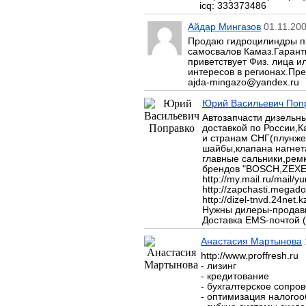
icq: 333373486
Айдар Мингазов
01.11.200
Продаю гидроцилиндры п
самосвалов Камаз.Гарант
приветствует Физ. лица и
интересов в регионах.Пр
ajda-mingazo@yandex.ru
Юрий Васильевич Поп
Автозапчасти дизельн
доставкой по России,К
и странам СНГ(плунже
шайбы,клапана нагнета
главные сальники,рем
брендов "BOSCH,ZEXE
http://my.mail.ru/mail/
http://zapchasti.megad
http://dizel-tnvd.24net.k
Нужны дилеры-продав
Доставка EMS-почтой 
Анастасия Мартынова
http://www.proffresh.ru
- лизинг
- кредитование
- бухгалтерское сопро
- оптимизация налого