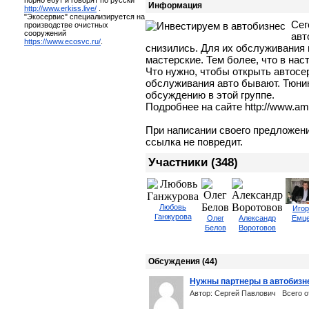
порно ебут и говорят по русски
Информация
http://www.erkiss.live/
.
"Экосервис" специализируется на
Сег
производстве очистных
сооружений
авт
https://www.ecosvc.ru/
.
снизились. Для их обслуживания
мастерские. Тем более, что в нас
Что нужно, чтобы открыть автосе
обслуживания авто бывают. Тюнин
обсуждению в этой группе.
Подробнее на сайте http://www.am
При написании своего предложени
ссылка не повредит.
Участники (348)
Любовь
Игор
Ганжурова
Олег
Александр
Емц
Белов
Воротовов
Обсуждения (44)
Нужны партнеры в автобизне
Автор: Сергей Павлович
Всего о