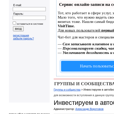
Сервис онлайн-записи на с
E-mail:
Тот, кто работает в сфере услуг,
Пароль:
Мало того, что нужно видеть сво
визитах тоже. Нашли самый бюд
оставаться в системе
VisitTime.
Для новых пользователей
первый
регистрация
Чат-бот для мастеров и специали
забыли пароль?
—
Сам записывает клиентов и 
—
Персонализирует скидки, чае
—
Увеличивает доходимость и
Начать пользоватьс
ГРУППЫ И СООБЩЕСТВ
Группы и собщества
> Инвестируем в автоби
для возможности вступления в данную групп
Инвестируем в авто
Администратор:
Александр Воротовов