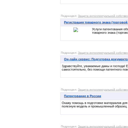
Подраздел:
Защита интеллектуальной собстве
Регистрация товарного знака (торговой
Услуги патентования об
товарного знака (торго
Подраздел:
Защита интеллектуальной собстве
Он-лайн сервис: Подготовка документо
Здравствуйте, уважаемые дамы и господа! Е
самостоятельно, без помощи патентного повер
Подраздел:
Защита интеллектуальной собстве
Патентование в России
Окажу помощь в подготовке материалов для 
полезную модель и промышленный образец. 
Подраздел:
Защита интеллектуальной собстве