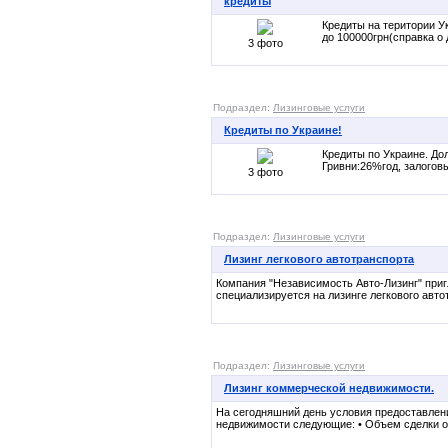
кредиты
Кредиты на територии У
до 100000грн(справка о д
3 фото
Подраздел:
Лизинговые услуги
Кредиты по Украине!
Кредиты по Украине. До
Гривни:26%год, залоговы
3 фото
Подраздел:
Лизинговые услуги
Лизинг легкового автотранспорта
Компания "Независимость Авто-Лизинг" при
специализируется на лизинге легкового автот
Подраздел:
Лизинговые услуги
Лизинг коммерческой недвижимости.
На сегодняшний день условия предоставлен
недвижимости следующие: • Объем сделки от 