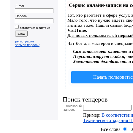
Сервис онлайн-записи на с
E-mail:
Тот, кто работает в сфере услуг,
Пароль:
Мало того, что нужно видеть сво
визитах тоже. Нашли самый бюд
оставаться в системе
VisitTime.
Для новых пользователей
первый
регистрация
Чат-бот для мастеров и специали
забыли пароль?
—
Сам записывает клиентов и 
—
Персонализирует скидки, чае
—
Увеличивает доходимость и
Начать пользоватьс
Поиск тендеров
Поисковый
запрос:
Пример:
В соответствии
Технического задания 
Все слова
Л