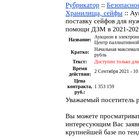
Рубрикатор
::
Безопаснос
Хранилища, сейфы
:: Ау
поставку сейфов для ну
помощи ДЗМ в 2021-202
Аукцион в электрон
Название:
Центр паллиативной
Начальная максималь
Кратко:
рубль
Текст:
Доступно только для
Время
2 Сентября 2021 - 1
действия:
Цена
контракта,
1 353 159
руб.:
Уважаемый посетитель р
Вы можете просматрива
интересующим Вас заяв
крупнейшей базе по тен