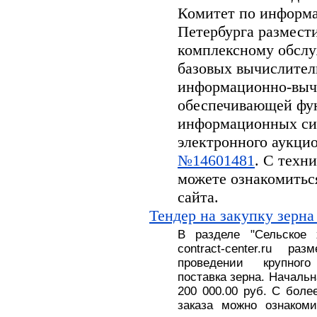
Комитет по информа
Петербурга размести
комплексному обсл
базовых вычислител
информационно-вычи
обеспечивающей фу
информационных си
электронного аукцион
№14601481
. С техн
можете ознакомитьс
сайта.
Тендер на закупку зерна
В разделе
"
Сельское
contract-center.ru 
проведении крупног
поставка
зерна.
На
чальн
200 000.00 руб
. С
боле
заказа можно ознакоми