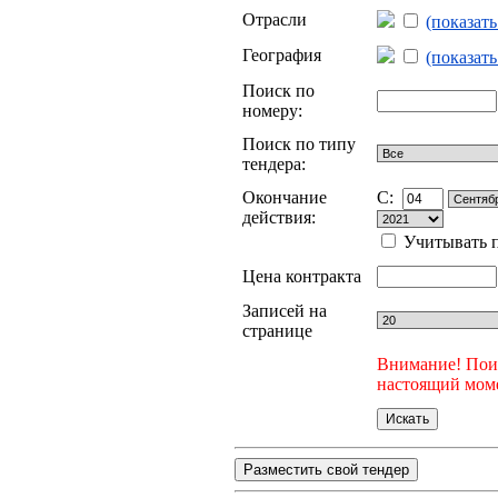
Отрасли
(показат
География
(показат
Поиск по
номеру:
Поиск по типу
тендера:
Окончание
C:
действия:
Учитывать п
Цена контракта
Записей на
странице
Внимание! Поис
настоящий моме
Разместить свой тендер