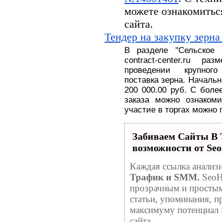
можете ознакомитьс
сайта.
Тендер на закупку зерна
В разделе
"
Сельское
contract-center.ru 
проведении крупног
поставка
зерна.
На
чальн
200 000.00 руб
. С
боле
заказа можно ознакоми
участие в торгах можно 
Забиваем Сайты 
возможности от S
Каждая ссылка анализи
Трафик и SMM.
SeoH
прозрачным и простым
статьи, упоминания, п
максимуму потенциал
сайта.