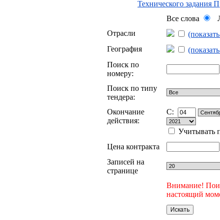
Технического задания 
Все слова
Л
Отрасли
(показат
География
(показат
Поиск по
номеру:
Поиск по типу
тендера:
Окончание
C:
действия:
Учитывать п
Цена контракта
Записей на
странице
Внимание! Поис
настоящий моме