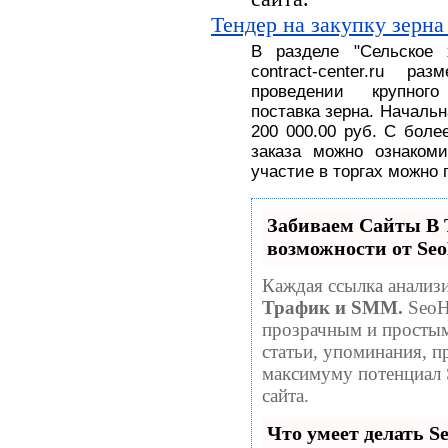
Тендер на закупку зерна
В разделе
"
Сельское
contract-center.ru 
проведении крупног
поставка
зерна.
На
чальн
200 000.00 руб
. С
боле
заказа можно ознакоми
участие в торгах можно 
Забиваем Сайты 
возможности от S
Каждая ссылка анализи
Трафик и SMM.
SeoH
прозрачным и простым
статьи, упоминания, п
максимуму потенциал
сайта.
Что умеет делать 