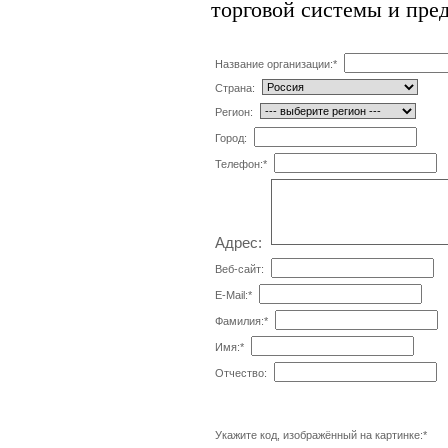
торговой системы и пре
Название организации:
*
Страна:
Регион:
Город:
Телефон:
*
Адрес:
Веб-сайт:
E-Mail:
*
Фамилия:
*
Имя:
*
Отчество:
Укажите код, изображённый на картинке:
*