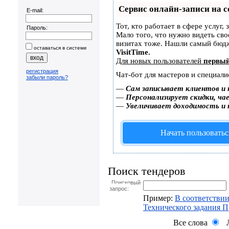
Сервис онлайн-записи на с
E-mail:
Тот, кто работает в сфере услуг,
Пароль:
Мало того, что нужно видеть сво
визитах тоже. Нашли самый бюд
оставаться в системе
VisitTime.
Для новых пользователей
первый
регистрация
Чат-бот для мастеров и специали
забыли пароль?
—
Сам записывает клиентов и 
—
Персонализирует скидки, чае
—
Увеличивает доходимость и
Начать пользоватьс
Поиск тендеров
Поисковый
запрос:
Пример:
В соответствии
Технического задания 
Все слова
Л