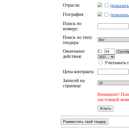
Отрасли
(показат
География
(показат
Поиск по
номеру:
Поиск по типу
тендера:
Окончание
C:
действия:
Учитывать п
Цена контракта
Записей на
странице
Внимание! Поис
настоящий моме
Разместить свой тендер