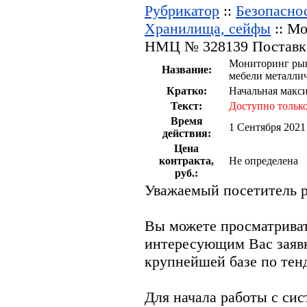
Рубрикатор
::
Безопаснос
Хранилища, сейфы
:: Мо
НМЦ № 328139 Поставка
Мониторинг рын
Название:
мебели металли
Кратко:
Начальная макси
Текст:
Доступно только
Время
1 Сентября 2021
действия:
Цена
контракта,
Не определена
руб.:
Уважаемый посетитель р
Вы можете просматрива
интересующим Вас заяв
крупнейшей базе по тен
Для начала работы с си