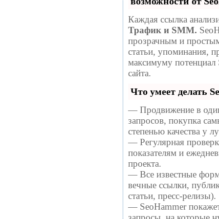
возможности от S
Каждая ссылка анализи
Трафик и SMM.
SeoH
прозрачным и простым
статьи, упоминания, п
максимуму потенциал
сайта.
Что умеет делать 
— Продвижение в один
запросов, покупка са
степенью качества у 
— Регулярная проверка
показателям и ежеднев
проекта.
— Все известные форм
вечные ссылки, публи
статьи, пресс-релизы).
— SeoHammer покажет, 
запросы, на которые 