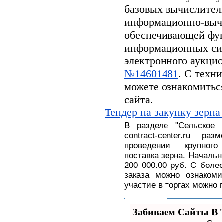
базовых вычислител
информационно-вычи
обеспечивающей фу
информационных си
электронного аукцион
№14601481
. С техн
можете ознакомитьс
сайта.
Тендер на закупку зерна
В разделе
"
Сельское
contract-center.ru 
проведении крупног
поставка
зерна.
На
чальн
200 000.00 руб
. С
боле
заказа можно ознакоми
участие в торгах можно 
Забиваем Сайты 