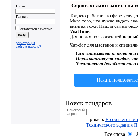
Сервис онлайн-записи на с
E-mail:
Тот, кто работает в сфере услуг,
Пароль:
Мало того, что нужно видеть сво
визитах тоже. Нашли самый бюд
оставаться в системе
VisitTime.
Для новых пользователей
первый
регистрация
Чат-бот для мастеров и специали
забыли пароль?
—
Сам записывает клиентов и 
—
Персонализирует скидки, чае
—
Увеличивает доходимость и
Начать пользоватьс
Поиск тендеров
Поисковый
запрос:
Пример:
В соответствии
Технического задания 
Все слова
Л