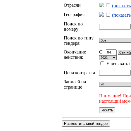
Отрасли
(показат
География
(показат
Поиск по
номеру:
Поиск по типу
тендера:
Окончание
C:
действия:
Учитывать п
Цена контракта
Записей на
странице
Внимание! Поис
настоящий моме
Разместить свой тендер