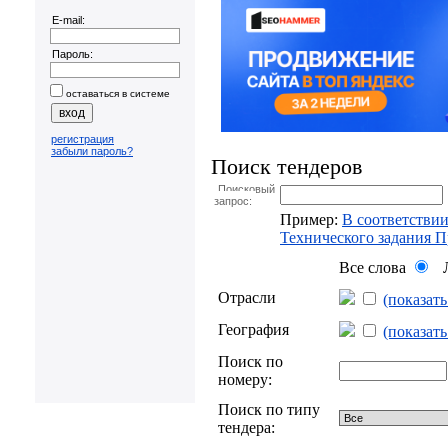
E-mail:
Пароль:
оставаться в системе
регистрация
забыли пароль?
Поиск тендеров
Поисковый
запрос:
Пример:
В соответствии
Технического задания 
Все слова
Л
Отрасли
(показат
География
(показат
Поиск по
номеру:
Поиск по типу
тендера: