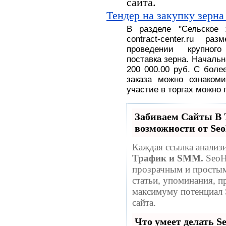
сайта.
Тендер на закупку зерна
В разделе
"
Сельское
contract-center.ru 
проведении крупног
поставка
зерна.
На
чальн
200 000.00 руб
. С
боле
заказа можно ознакоми
участие в торгах можно 
Забиваем Сайты 
возможности от S
Каждая ссылка анализи
Трафик и SMM.
SeoH
прозрачным и простым
статьи, упоминания, п
максимуму потенциал
сайта.
Что умеет делать 