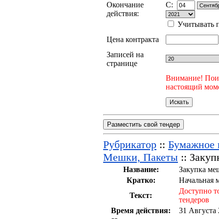
Окончание
C:
действия:
Учитывать п
Цена контракта
Записей на
странице
Внимание! Поис
настоящий моме
Разместить свой тендер
Рубрикатор
::
Бумажное п
Мешки, Пакеты
:: Заку
Название:
Закупка ме
Кратко:
Начальная 
Доступно т
Текст:
тендеров
Время действия:
31 Августа 