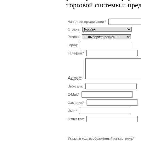
торговой системы и пре
Название организации:
*
Страна:
Регион:
Город:
Телефон:
*
Адрес:
Веб-сайт:
E-Mail:
*
Фамилия:
*
Имя:
*
Отчество:
Укажите код, изображённый на картинке:
*