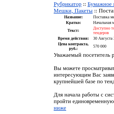
Рубрикатор
::
Бумажное п
Мешки, Пакеты
:: Поста
Название:
Поставка м
Кратко:
Начальная м
Доступно т
Текст:
тендеров
Время действия:
30 Августа 
Цена контракта,
570 000
руб.:
Уважаемый посетитель р
Вы можете просматрива
интересующим Вас заяв
крупнейшей базе по тен
Для начала работы с си
пройти единовременную
ниже