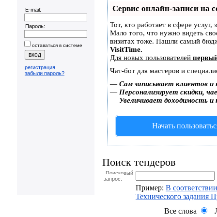
Сервис онлайн-записи на с
E-mail:
Тот, кто работает в сфере услуг,
Пароль:
Мало того, что нужно видеть сво
визитах тоже. Нашли самый бюд
оставаться в системе
VisitTime.
Для новых пользователей
первый
регистрация
Чат-бот для мастеров и специали
забыли пароль?
—
Сам записывает клиентов и 
—
Персонализирует скидки, чае
—
Увеличивает доходимость и
Начать пользоватьс
Поиск тендеров
Поисковый
запрос:
Пример:
В соответствии
Технического задания 
Все слова
Л