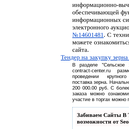
информационно-вычи
обеспечивающей фу
информационных си
электронного аукцион
№14601481
. С техн
можете ознакомитьс
сайта.
Тендер на закупку зерна
В разделе
"
Сельское
contract-center.ru 
проведении крупног
поставка
зерна.
На
чальн
200 000.00 руб
. С
боле
заказа можно ознакоми
участие в торгах можно 
Забиваем Сайты 
возможности от S