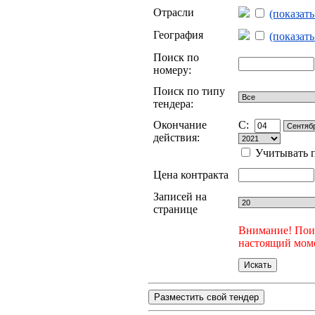
Отрасли
(показат
География
(показат
Поиск по
номеру:
Поиск по типу
тендера:
Окончание
C:
действия:
Учитывать п
Цена контракта
Записей на
странице
Внимание! Поис
настоящий моме
Разместить свой тендер