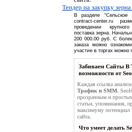
Тендер на закупку зерна
В разделе
"
Сельское
contract-center.ru 
проведении крупног
поставка
зерна.
На
чальн
200 000.00 руб
. С
боле
заказа можно ознакоми
участие в торгах можно 
Забиваем Сайты 
возможности от S
Каждая ссылка анализи
Трафик и SMM.
SeoH
прозрачным и простым
статьи, упоминания, п
максимуму потенциал
сайта.
Что умеет делать 