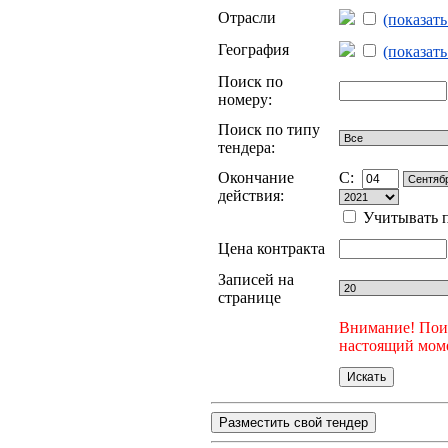
Отрасли
(показат
География
(показат
Поиск по
номеру:
Поиск по типу
тендера:
Окончание
C:
действия:
Учитывать п
Цена контракта
Записей на
странице
Внимание! Поис
настоящий моме
Разместить свой тендер