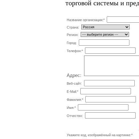
торговой системы и пре
Название организации:
*
Страна:
Регион:
Город:
Телефон:
*
Адрес:
Веб-сайт:
E-Mail:
*
Фамилия:
*
Имя:
*
Отчество:
Укажите код, изображённый на картинке:
*