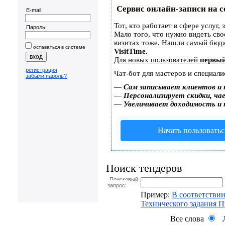
Сервис онлайн-записи на с
E-mail:
Тот, кто работает в сфере услуг,
Пароль:
Мало того, что нужно видеть сво
визитах тоже. Нашли самый бюд
оставаться в системе
VisitTime.
Для новых пользователей
первый
регистрация
Чат-бот для мастеров и специали
забыли пароль?
—
Сам записывает клиентов и 
—
Персонализирует скидки, чае
—
Увеличивает доходимость и
Начать пользоватьс
Поиск тендеров
Поисковый
запрос:
Пример:
В соответствии
Технического задания 
Все слова
Л