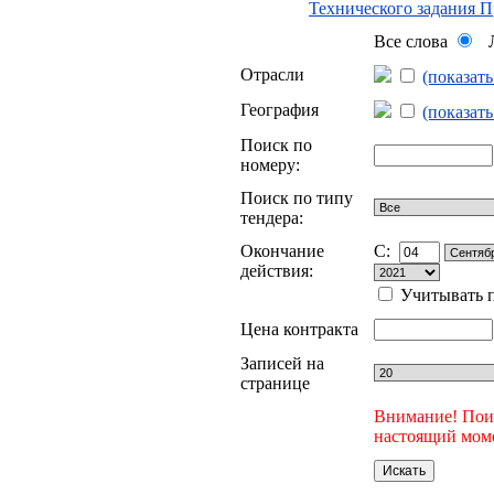
Технического задания 
Все слова
Л
Отрасли
(показат
География
(показат
Поиск по
номеру:
Поиск по типу
тендера:
Окончание
C:
действия:
Учитывать п
Цена контракта
Записей на
странице
Внимание! Поис
настоящий моме