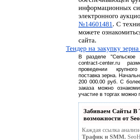
информационных си
электронного аукцион
№14601481
. С техн
можете ознакомитьс
сайта.
Тендер на закупку зерна
В разделе
"
Сельское
contract-center.ru 
проведении крупног
поставка
зерна.
На
чальн
200 000.00 руб
. С
боле
заказа можно ознакоми
участие в торгах можно 
Забиваем Сайты 
возможности от S
Каждая ссылка анализи
Трафик и SMM.
SeoH