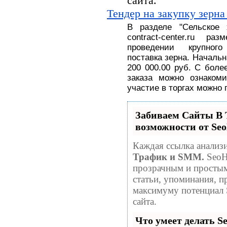
сайта.
Тендер на закупку зерна
В разделе
"
Сельское
contract-center.ru 
проведении крупног
поставка
зерна.
На
чальн
200 000.00 руб
. С
боле
заказа можно ознакоми
участие в торгах можно 
Забиваем Сайты 
возможности от S
Каждая ссылка анализи
Трафик и SMM.
SeoH
прозрачным и простым
статьи, упоминания, п
максимуму потенциал
сайта.
Что умеет делать 