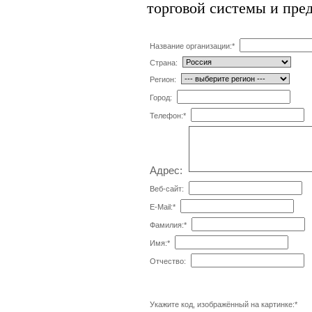
торговой системы и пре
Название организации:
*
Страна:
Регион:
Город:
Телефон:
*
Адрес:
Веб-сайт:
E-Mail:
*
Фамилия:
*
Имя:
*
Отчество:
Укажите код, изображённый на картинке:
*