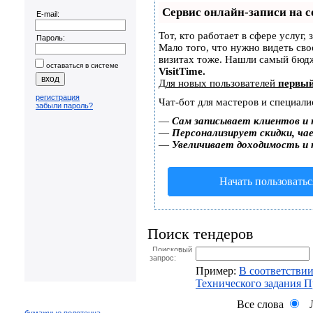
Сервис онлайн-записи на с
E-mail:
Тот, кто работает в сфере услуг,
Пароль:
Мало того, что нужно видеть сво
визитах тоже. Нашли самый бюд
оставаться в системе
VisitTime.
Для новых пользователей
первый
регистрация
Чат-бот для мастеров и специали
забыли пароль?
—
Сам записывает клиентов и 
—
Персонализирует скидки, чае
—
Увеличивает доходимость и
Начать пользоватьс
Поиск тендеров
Поисковый
запрос:
Пример:
В соответствии
Технического задания 
Все слова
Л