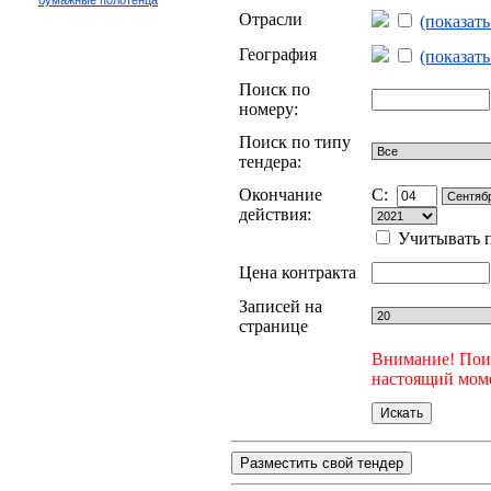
бумажные полотенца
Отрасли
(показат
География
(показат
Поиск по
номеру:
Поиск по типу
тендера:
Окончание
C:
действия:
Учитывать п
Цена контракта
Записей на
странице
Внимание! Поис
настоящий моме
Разместить свой тендер