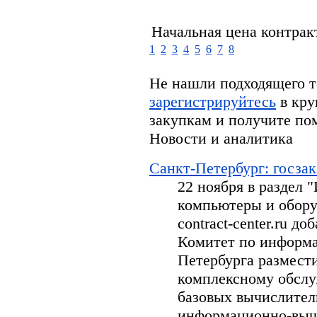
Начальная цена контрак
1
2
3
4
5
6
7
8
Не нашли подходящего т
зарегистрируйтесь
в кру
закупкам и получите по
Новости и аналитика
Санкт-Петербург: госзак
22 ноября в раздел
компьютеры и обору
contract-center.ru д
Комитет по информа
Петербурга размести
комплексному обсл
базовых вычислител
информационно-вычи