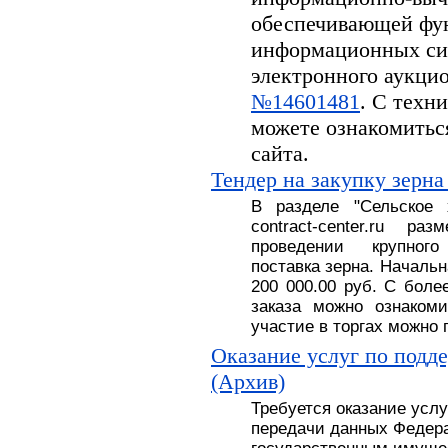
обеспечивающей фу
информационных си
электронного аукцион
№14601481
. С техн
можете ознакомитьс
сайта.
Тендер на закупку зерна
В разделе
"
Сельское
contract-center.ru 
проведении крупног
поставка
зерна.
На
чальн
200 000.00 руб
. С
боле
заказа можно ознакоми
участие в торгах можно 
Оказание услуг по подд
(Архив)
Требуется оказание усл
передачи данных Федера