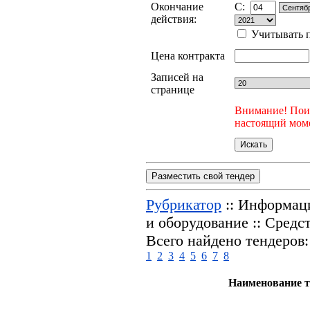
Окончание
C:
действия:
Учитывать п
Цена контракта
Записей на
странице
Внимание! Поис
настоящий моме
Разместить свой тендер
Рубрикатор
:: Информац
и оборудование :: Сред
Всего найдено тендеров:
1
2
3
4
5
6
7
8
Наименование т