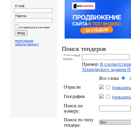
E-mail:
Пароль:
оставаться в системе
регистрация
забыли пароль?
Поиск тендеров
Поисковый
запрос:
Пример:
В соответствии
Технического задания 
Все слова
Л
Отрасли
(показат
География
(показат
Поиск по
номеру:
Поиск по типу
тендера: