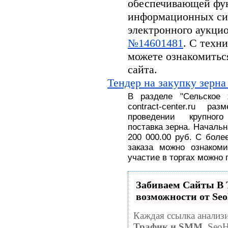
обеспечивающей фу
информационных си
электронного аукцион
№14601481
. С техн
можете ознакомитьс
сайта.
Тендер на закупку зерна
В разделе
"
Сельское
contract-center.ru 
проведении крупног
поставка
зерна.
На
чальн
200 000.00 руб
. С
боле
заказа можно ознакоми
участие в торгах можно 
Забиваем Сайты 
возможности от S
Каждая ссылка анализи
Трафик и SMM.
SeoH