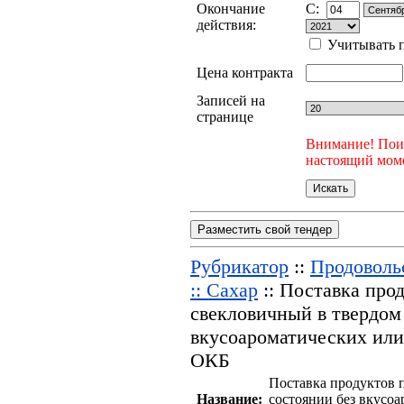
Окончание
C:
действия:
Учитывать п
Цена контракта
Записей на
странице
Внимание! Поис
настоящий моме
Разместить свой тендер
Рубрикатор
::
Продоволь
:: Сахар
:: Поставка про
свекловичный в твердом
вкусоароматических или
ОКБ
Поставка продуктов 
Название:
состоянии без вкусо