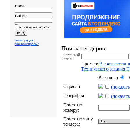
E-mail:
Пароль:
оставаться в системе
регистрация
забыли пароль?
Поиск тендеров
Поисковый
запрос:
Пример:
В соответствии
Технического задания 
Все слова
Л
Отрасли
(показат
География
(показат
Поиск по
номеру:
Поиск по типу
тендера: