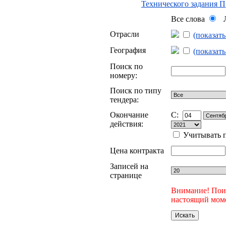
Технического задания 
Все слова
Л
Отрасли
(показат
География
(показат
Поиск по
номеру:
Поиск по типу
тендера:
Окончание
C:
действия:
Учитывать п
Цена контракта
Записей на
странице
Внимание! Поис
настоящий моме