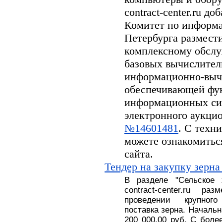
contract-center.ru д
Комитет по информа
Петербурга размести
комплексному обсл
базовых вычислител
информационно-вычи
обеспечивающей фу
информационных си
электронного аукцион
№14601481
. С техн
можете ознакомитьс
сайта.
Тендер на закупку зерна
В разделе
"
Сельское
contract-center.ru 
проведении крупног
поставка
зерна.
На
чальн
200 000.00 руб
. С
боле