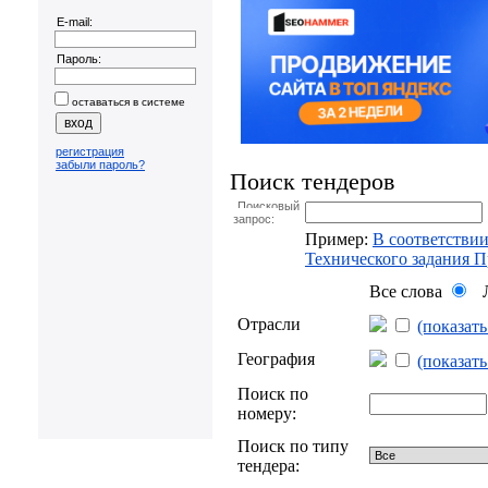
E-mail:
Пароль:
оставаться в системе
регистрация
забыли пароль?
Поиск тендеров
Поисковый
запрос:
Пример:
В соответствии
Технического задания 
Все слова
Л
Отрасли
(показат
География
(показат
Поиск по
номеру:
Поиск по типу
тендера: