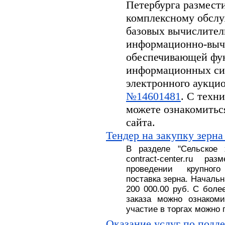
Петербурга размести
комплексному обсл
базовых вычислител
информационно-вычи
обеспечивающей фу
информационных си
электронного аукцион
№14601481
. С техн
можете ознакомитьс
сайта.
Тендер на закупку зерна
В разделе
"
Сельское
contract-center.ru 
проведении крупног
поставка
зерна.
На
чальн
200 000.00 руб
. С
боле
заказа можно ознакоми
участие в торгах можно 
Оказание услуг по подд