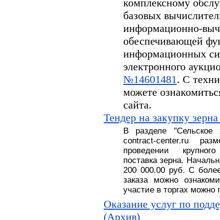
комплексному обсл
базовых вычислител
информационно-вычи
обеспечивающей фу
информационных си
электронного аукцион
№14601481
. С техн
можете ознакомитьс
сайта.
Тендер на закупку зерна
В разделе
"
Сельское
contract-center.ru 
проведении крупног
поставка
зерна.
На
чальн
200 000.00 руб
. С
боле
заказа можно ознакоми
участие в торгах можно 
Оказание услуг по подд
(Архив)