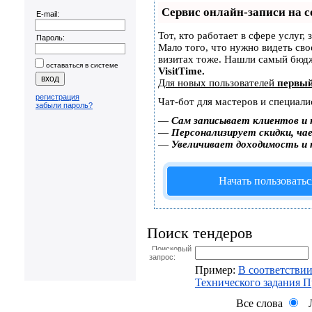
Сервис онлайн-записи на с
E-mail:
Тот, кто работает в сфере услуг,
Пароль:
Мало того, что нужно видеть сво
визитах тоже. Нашли самый бюд
оставаться в системе
VisitTime.
Для новых пользователей
первый
регистрация
Чат-бот для мастеров и специали
забыли пароль?
—
Сам записывает клиентов и 
—
Персонализирует скидки, чае
—
Увеличивает доходимость и
Начать пользоватьс
Поиск тендеров
Поисковый
запрос:
Пример:
В соответствии
Технического задания 
Все слова
Л