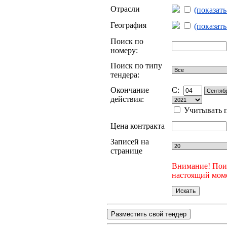
Отрасли
(показат
География
(показат
Поиск по
номеру:
Поиск по типу
тендера:
Окончание
C:
действия:
Учитывать п
Цена контракта
Записей на
странице
Внимание! Поис
настоящий моме
Разместить свой тендер