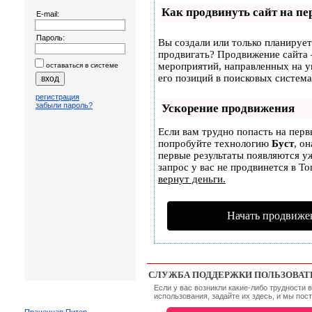
Как продвинуть сайт на пе
E-mail:
Пароль:
Вы создали или только планируете
продвигать? Продвижение сайта –
мероприятий, направленных на 
оставаться в системе
его позиций в поисковых система
регистрация
забыли пароль?
Ускорение продвижения
Если вам трудно попасть на перв
попробуйте технологию
Буст
, о
первые результаты появляются уж
запрос у вас не продвинется в То
вернут деньги.
Начать продвиже
СЛУЖБА ПОДДЕРЖКИ ПОЛЬЗОВА
Если у вас возникли какие-либо трудности
использования, задайте их здесь, и мы пос