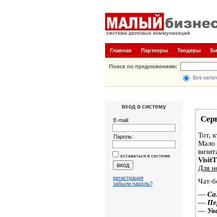
Главная
Партнеры
Тендеры
Б
Поиск по предложениям:
Все катег
вход в систему
Сер
E-mail:
Тот, 
Пароль:
Мало 
визит
оставаться в системе
Visit
Для н
регистрация
Чат-б
забыли пароль?
—
Са
—
Пе
—
Ув