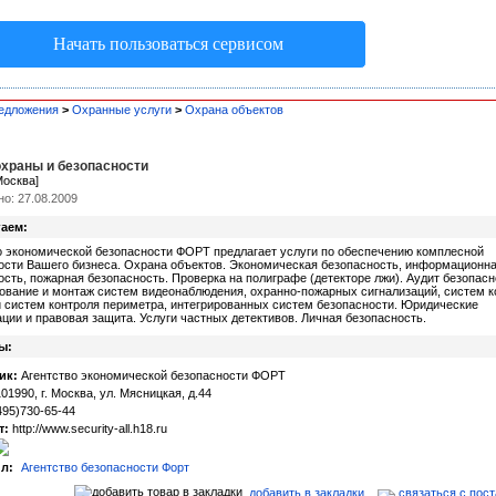
Начать пользоваться сервисом
едложения
>
Охранные услуги
>
Охрана объектов
охраны и безопасности
Москва]
о: 27.08.2009
аем:
о экономической безопасности ФОРТ предлагает услуги по обеспечению комплесной
ости Вашего бизнеса. Охрана объектов. Экономическая безопасность, информационн
ость, пожарная безопасность. Проверка на полиграфе (детекторе лжи). Аудит безопасн
ование и монтаж систем видеонаблюдения, охранно-пожарных сигнализаций, систем к
и систем контроля периметра, интегрированных систем безопасности. Юридические
ации и правовая защита. Услуги частных детективов. Личная безопасность.
ы:
ик:
Агентство экономической безопасности ФОРТ
1990, г. Москва, ул. Мясницкая, д.44
95)730-65-44
т:
http://www.security-all.h18.ru
л:
Агентство безопасности Форт
добавить в закладки
связаться с пос