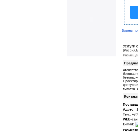
Бизнес пр
Услуги 
[Россия,
Размещен
Предлаг
Агентств
безопасн
безопасн
Проектир
доступа 
консульт
Контакт
Поставщ
Адрес:
10
Тел.:
+7(4
WEB-сай
E-mail:
Размести