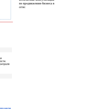
по продвижению бизнеса в
сети:
ая
ости.
онтроля
тавщиком