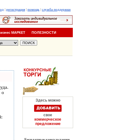
ход
|
регистрация
|
помощь
|
служба поддержки
Бизнес МАРКЕТ
ПОЛЕЗНОСТИ
уда.
 о
Здесь можно
свое
й:
коммерческое
предложение
Бесплатные консультации