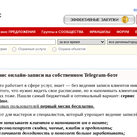
в
изнес ПРЕДЛОЖЕНИЯ
Группы и СООБЩЕСТВА
ФРАНШИЗЫ
ФОРУМ
ории
Охранные услуги
Охрана объектов
вис онлайн-записи на собственном Telegram-боте
кто работает в сфере услуг, знает — без ведения записи клиентов ник
того, что нужно видеть свое расписание, но и напоминать клиентам
ах тоже. Нашли самый бюджетный и оптимальный вариант:
сервис
Time.
овых пользователей
первый месяц бесплатно
.
от для мастеров и специалистов, который упрощает ведение записе
м записывает клиентов и напоминает им о визите;
рсонализирует скидки, чаевые, кэшбэк и предоплаты;
еличивает доходимость и помогает больше зарабатывать;