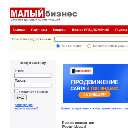
Главная
Партнеры
Тендеры
Бизнес ПРЕДЛОЖЕНИЯ
Группы
Поиск по предложениям:
Все категории
Консалтинговые услуги
вход в систему
E-mail:
Пароль:
оставаться в системе
регистрация
Бизнес предложения
>
Консалтинговые услуг
забыли пароль?
Бизнес консалтинг
[Россия,Москва]