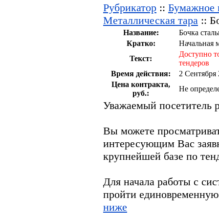
Рубрикатор
::
Бумажное п
Металлическая тара
:: Б
Название:
Бочка сталь
Кратко:
Начальная м
Доступно т
Текст:
тендеров
Время действия:
2 Сентября 
Цена контракта,
Не определ
руб.:
Уважаемый посетитель р
Вы можете просматрива
интересующим Вас заяв
крупнейшей базе по тен
Для начала работы с си
пройти единовременную
ниже