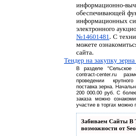
информационно-вычи
обеспечивающей фу
информационных си
электронного аукцион
№14601481
. С техн
можете ознакомитьс
сайта.
Тендер на закупку зерна
В разделе
"
Сельское
contract-center.ru 
проведении крупног
поставка
зерна.
На
чальн
200 000.00 руб
. С
боле
заказа можно ознакоми
участие в торгах можно 
Забиваем Сайты 
возможности от S