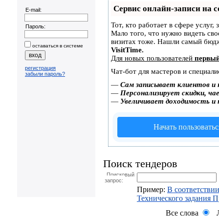
Сервис онлайн-записи на с
E-mail:
Тот, кто работает в сфере услуг,
Пароль:
Мало того, что нужно видеть сво
визитах тоже. Нашли самый бюд
оставаться в системе
VisitTime.
Для новых пользователей
первый
регистрация
Чат-бот для мастеров и специали
забыли пароль?
—
Сам записывает клиентов и 
—
Персонализирует скидки, чае
—
Увеличивает доходимость и
Начать пользоватьс
Поиск тендеров
Поисковый
запрос:
Пример:
В соответствии
Технического задания 
Все слова
Л