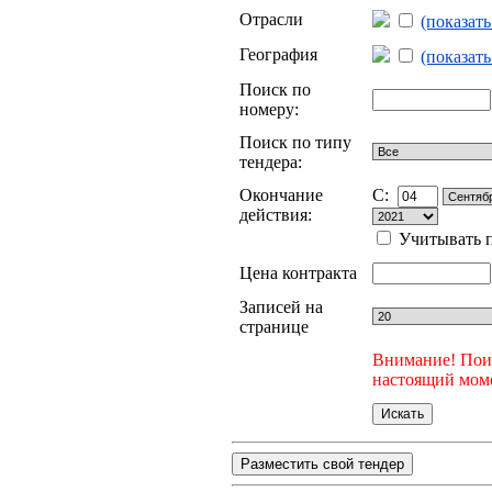
Отрасли
(показат
География
(показат
Поиск по
номеру:
Поиск по типу
тендера:
Окончание
C:
действия:
Учитывать п
Цена контракта
Записей на
странице
Внимание! Поис
настоящий моме
Разместить свой тендер