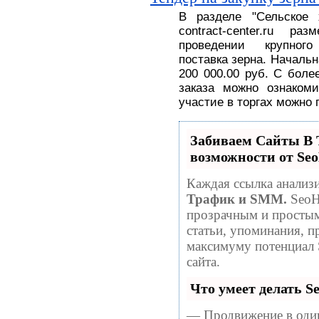
В разделе
"
Сельское
contract-center.ru 
проведении крупног
поставка
зерна.
На
чальн
200 000.00 руб
. С
боле
заказа можно ознакоми
участие в торгах можно 
Забиваем Сайты 
возможности от S
Каждая ссылка анализи
Трафик и SMM.
SeoH
прозрачным и простым
статьи, упоминания, п
максимуму потенциал
сайта.
Что умеет делать 
— Продвижение в один