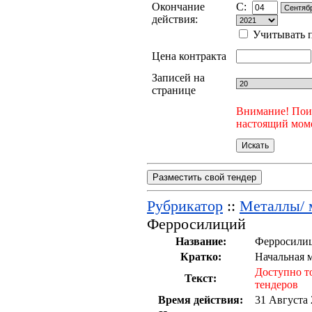
Окончание
C:
действия:
Учитывать п
Цена контракта
Записей на
странице
Внимание! Поис
настоящий моме
Разместить свой тендер
Рубрикатор
::
Металлы/ 
Ферросилиций
Название:
Ферросили
Кратко:
Начальная 
Доступно т
Текст:
тендеров
Время действия:
31 Августа 