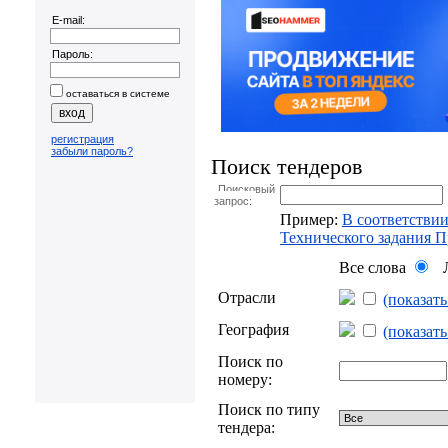
E-mail:
Пароль:
оставаться в системе
регистрация
забыли пароль?
Поиск тендеров
Поисковый
запрос:
Пример:
В соответствии
Технического задания 
Все слова
Л
Отрасли
(показат
География
(показат
Поиск по
номеру:
Поиск по типу
тендера: