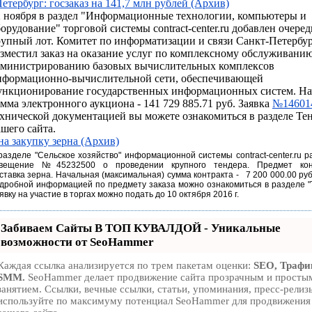
етербург: госзаказ на 141,7 млн рублей (Архив)
2 ноября в раздел "Информационные технологии, компьютеры и
орудование" торговой системы contract-center.ru добавлен очере
рупный лот. Комитет по информатизации и связи Санкт-Петербу
зместил заказ на оказание услуг по комплексному обслуживани
дминистрированию базовых вычислительных комплексов
нформационно-вычислительной сети, обеспечивающей
ункционирование государственных информационных систем. На
мма электронного аукциона - 141 729 885.71 руб. Заявка
№14601
ехнической документацией вы можете ознакомиться в разделе Те
шего сайта.
на закупку зерна (Архив)
разделе
"
Сельское хозяйство"
информационной системы contract-center.ru 
звещение №
45232500 о проведении крупного тендера. Предмет кон
ставка
зерна.
На
чальная
(максимальная) сумма контракта -
7 200 000.00 ру
дробной информацией по предмету заказа можно ознакомиться в
разделе "
явку на участие в торгах можно подать
до 10 октября 2016 г.
Забиваем Сайты В ТОП КУВАЛДОЙ - Уникальные
возможности от SeoHammer
Каждая ссылка анализируется по трем пакетам оценки:
SEO, Трафи
SMM.
SeoHammer делает продвижение сайта прозрачным и просты
занятием. Ссылки, вечные ссылки, статьи, упоминания, пресс-релиз
используйте по максимуму потенциал SeoHammer для продвижения