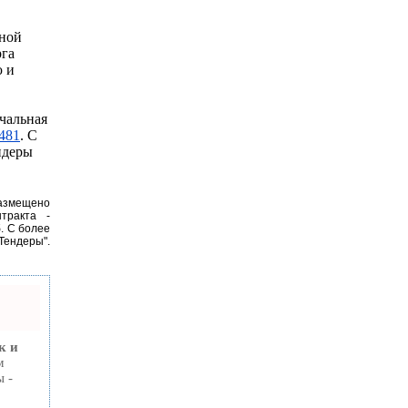
дной
рга
ю и
чальная
481
. С
ндеры
размещено
тракта -
б
. С
более
Тендеры".
к и
м
ы -