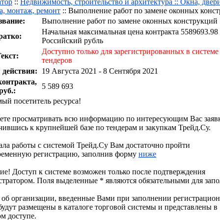
атор
::
Недвижимость, строительство и архитектура :: Окна, двери
а, монтаж, ремонт
:: Выполнение работ по замене оконных конс
звание:
Выполнение работ по замене оконных конструкций
Начальная максимальная цена контракта 5589693.98
ратко:
Российский рубль
Доступно только для зарегистрированных в системе
екст:
тендеров
 действия:
19 Августа 2021 - 8 Сентября 2021
контракта,
5 589 693
руб.:
ый посетитель ресурса!
ете просматривать всю информацию по интересующим Вас заяв
ившись к крупнейшей базе по тендерам и закупкам Трейд.Су.
ала работы с системой Трейд.Су Вам достаточно пройти
ременную регистрацию, заполнив форму
ниже
е! Доступ к системе возможен только после подтверждения
стратором. Поля выделенные
*
являются обязательными для запо
об организации, введенные Вами при заполнении регистрацио
удут размещены в каталоге торговой системы и представлены в
м доступе.