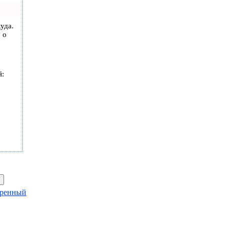
уда.
 о
й:
ренный