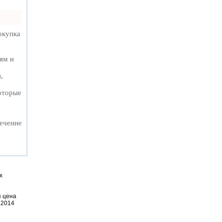
окупка
ям и
,
которые
течение
х
я цена
 2014