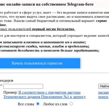
вис онлайн-записи на собственном Telegram-боте
кто работает в сфере услуг, знает — без ведения записи клиентов ник
того, что нужно видеть свое расписание, но и напоминать клиентам
ах тоже. Нашли самый бюджетный и оптимальный вариант:
сервис
Time.
овых пользователей
первый месяц бесплатно
.
от для мастеров и специалистов, который упрощает ведение записе
м записывает клиентов и напоминает им о визите;
рсонализирует скидки, чаевые, кэшбэк и предоплаты;
еличивает доходимость и помогает больше зарабатывать;
Начать пользоваться сервисом
ендеров
ый
Найти
Пример:
В соответствии с предметом закупки
расши
Технического задания Приложение №1 к запросу
поиск
Все слова
Любое из слов