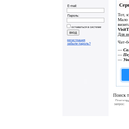
Сер
E-mail:
Тот, 
Пароль:
Мало 
визит
оставаться в системе
Visit
Для н
регистрация
Чат-б
забыли пароль?
—
Са
—
Пе
—
Ув
Поиск т
Поисков
запрос: