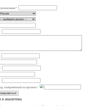
организации:
*
*
*
:
од, изображённый на картинке:
*
 и аналитика