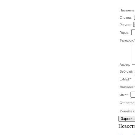
Название 
Страна:
Регион:
Город:
Телефон:
Адрес:
Веб-сайт:
E-Mail:
*
Фамилия:
Имя:
*
Отчество
Укажите к
Новости