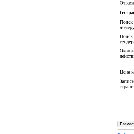
Отрас
Геогра
Поиск
номеру
Поиск 
тендер
Оконч
действ
Цена к
Записе
страни
Размес