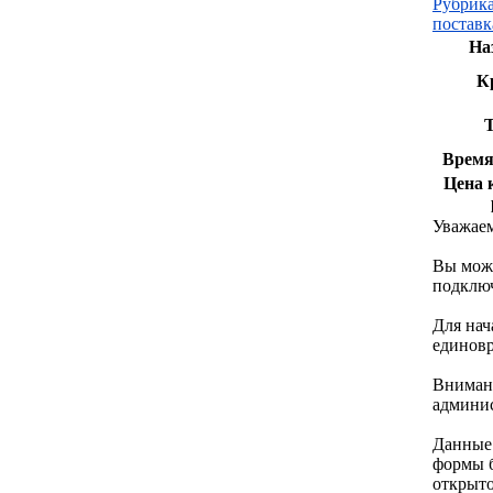
Рубрик
поставк
На
К
Т
Время
Цена 
Уважаем
Вы мож
подключ
Для нач
единов
Внимани
админи
Данные 
формы б
открыто