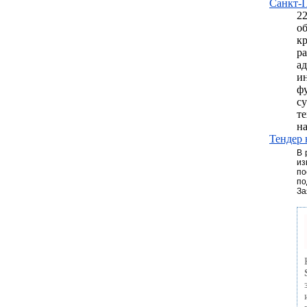
Санкт-П
2
об
к
ра
а
и
ф
су
т
на
Тендер 
В 
и
по
по
За