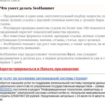
вашего сайта.
Что умеет делать SeoHammer
— Продвижение в один клик, интеллектуальный подбор запросов, п
самых лучших ссылок с высокой степенью качества у лучших бирж
ссылок.
— Регулярная проверка качества ссылок по более чем 100 показател
ежедневный пересчет показателей качества проекта.
— Все известные форматы ссылок: арендные ссылки, вечные ссылки
публикации (упоминания, мнения, отзывы, статьи, пресс-релизы).
— SeoHammer покажет, где рост или падение, а также запросы, на 
нужно обратить внимание.
SeoHammer еще предоставляет технологию
Буст
, она ускоряет
продвижение в десятки раз, а первые результаты появляются уже в 
первых 7 дней.
Зарегистрироваться и Начать продвижение
е услуг по поддержке региональной системы (Архив)
ебуется оказание услуг по поддержке региональной системы передачи данны
дерального агентства по управлению государственным имуществом – заявка
30320521
поступила в раздел "Информационные технологии, компьютеры и
орудование" электронной системы contract-center.ru. Начальная максимальна
нтракта 225687807,00 рублей. Предложение актуально с 23 июля по 8 августа
да.