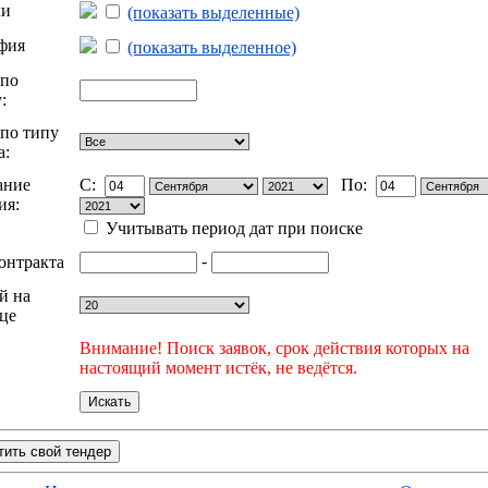
ли
(показать выделенные)
фия
(показать выделенное)
 по
:
по типу
а:
ание
C:
По:
ия:
Учитывать период дат при поиске
-
онтракта
й на
це
Внимание! Поиск заявок, срок действия которых на
настоящий момент истёк, не ведётся.
тить свой тендер