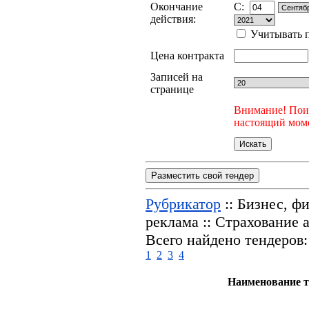
Окончание
C:
действия:
Учитывать п
Цена контракта
Записей на
странице
Внимание! Поис
настоящий моме
Разместить свой тендер
Рубрикатор
:: Бизнес, ф
реклама :: Страхование 
Всего найдено тендеров:
1
2
3
4
Наименование т