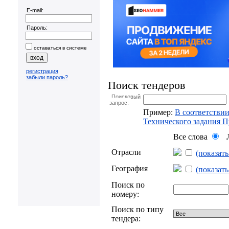
E-mail:
Пароль:
оставаться в системе
регистрация
забыли пароль?
Поиск тендеров
Поисковый
запрос:
Пример:
В соответствии
Технического задания 
Все слова
Л
Отрасли
(показат
География
(показат
Поиск по
номеру:
Поиск по типу
тендера: