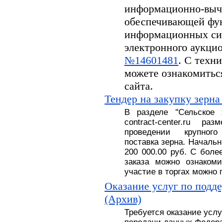
информационно-вычи
обеспечивающей фу
информационных си
электронного аукцион
№14601481
. С техн
можете ознакомитьс
сайта.
Тендер на закупку зерна
В разделе
"
Сельское
contract-center.ru 
проведении крупног
поставка
зерна.
На
чальн
200 000.00 руб
. С
боле
заказа можно ознакоми
участие в торгах можно 
Оказание услуг по подд
(Архив)
Требуется оказание усл