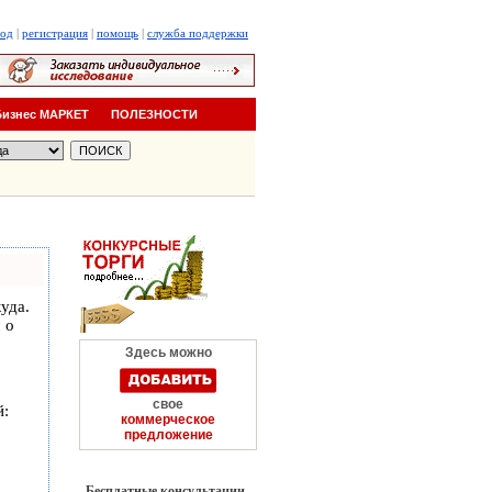
ход
|
регистрация
|
помощь
|
служба поддержки
Бизнес МАРКЕТ
ПОЛЕЗНОСТИ
уда.
 о
Здесь можно
свое
й:
коммерческое
предложение
Бесплатные консультации