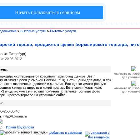
Начать пользоваться сервисом
едложения
>
Бытовые услуги
>
Бытовые услуги
рский терьер, продаются щенки йоркширского терьера, пит
Санкт-Петербург]
о: 20.05.2012
аем:
кликните по изо
оркширских терьеров от красивой пары, отец щенков Best
для увелич
y of Silver Speed (Чемпион России, РКФ). Есть щенки для дома, а так
асные выставочные -девочки и мальчик. Все щенки имеют ровную
рошего качества шерсть и яркий подпал. Есть мини (мальчики),
кликните по изо
 -3 м-ца, но уже сейчас они приучены к пеленке. Больше фото
для увелич
оркширского терьера на страничке сайта
ы:
0-260-36-48
т:
http://luxmea.ru
л:
Ирина Кружалова
добавить в закладки
связаться с
поставщиком