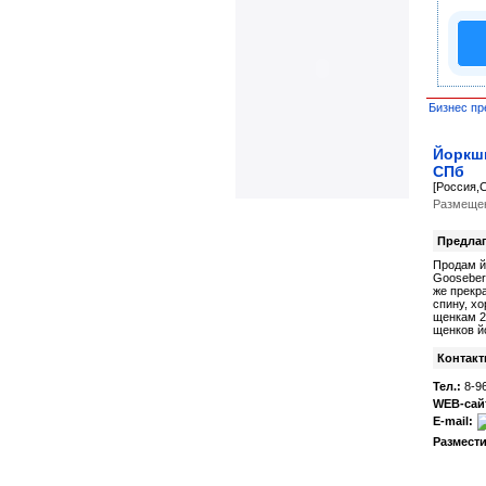
Бизнес пр
Йоркши
СПб
[Россия,
Размещен
Предлаг
Продам й
Gooseberr
же прекр
спину, хо
щенкам 2
щенков й
Контакт
Тел.:
8-96
WEB-сай
E-mail:
Размести