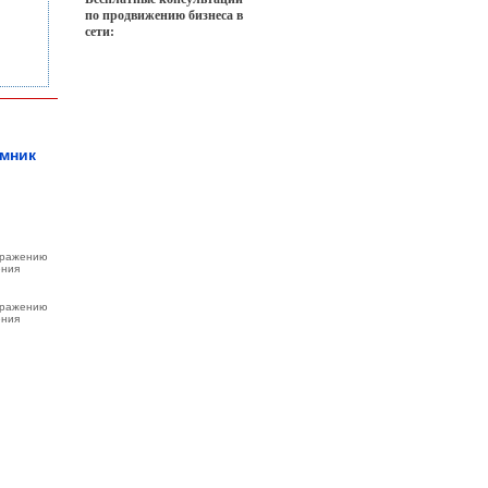
по продвижению бизнеса в
сети:
омник
бражению
ения
бражению
ения