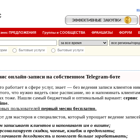
в
изнес ПРЕДЛОЖЕНИЯ
Группы и СООБЩЕСТВА
ФРАНШИЗЫ
ФОРУМ
ории
Бытовые услуги
Бытовые услуги
вис онлайн-записи на собственном Telegram-боте
кто работает в сфере услуг, знает — без ведения записи клиентов ник
того, что нужно видеть свое расписание, но и напоминать клиентам
ах тоже. Нашли самый бюджетный и оптимальный вариант:
сервис
Time.
овых пользователей
первый месяц бесплатно
.
от для мастеров и специалистов, который упрощает ведение записе
м записывает клиентов и напоминает им о визите;
рсонализирует скидки, чаевые, кэшбэк и предоплаты;
еличивает доходимость и помогает больше зарабатывать;