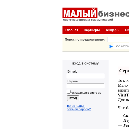
Главная
Партнеры
Тендеры
Б
Поиск по предложениям:
Все катег
вход в систему
Сер
E-mail:
Тот, 
Пароль:
Мало 
визит
оставаться в системе
Visit
Для н
регистрация
Чат-б
забыли пароль?
—
Са
—
Пе
—
Ув